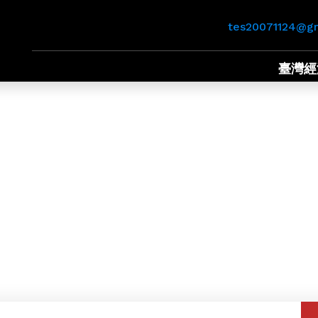
tes20071124@g
臺灣經