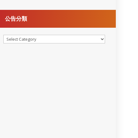
公告分類
公
告
分
類